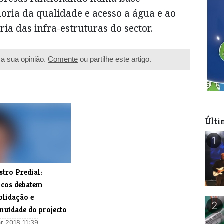
horia da qualidade e acesso a água e ao
a das infra-estruturas do sector.
a sua opinião.
Comente
ou partilhe este artigo.
Últi
1
tro Predial:
icos debatem
olidação e
2
nuidade do projecto
r 2018 11:39