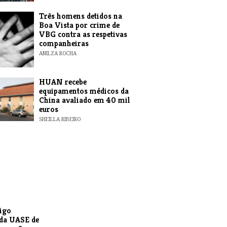
Três homens detidos na
Boa Vista por crime de
VBG contra as respetivas
companheiras
ANILZA ROCHA
HUAN recebe
equipamentos médicos da
China avaliado em 40 mil
euros
SHEILLA RIBEIRO
igo
da UASE de