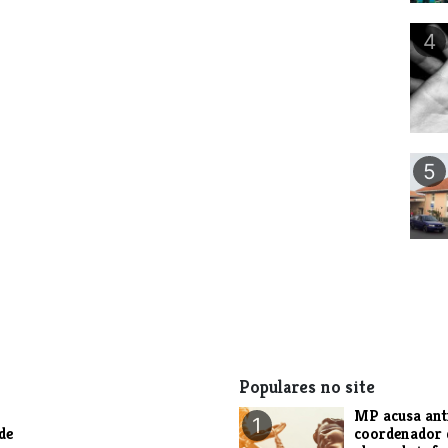
4
5
Populares no site
MP acusa ant
1
de
coordenador 