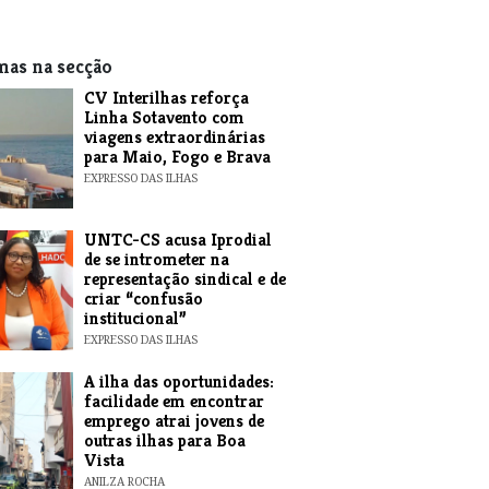
mas na secção
​CV Interilhas reforça
Linha Sotavento com
viagens extraordinárias
para Maio, Fogo e Brava
EXPRESSO DAS ILHAS
UNTC-CS acusa Iprodial
de se intrometer na
representação sindical e de
criar “confusão
institucional”
EXPRESSO DAS ILHAS
A ilha das oportunidades:
facilidade em encontrar
emprego atrai jovens de
outras ilhas para Boa
Vista
ANILZA ROCHA