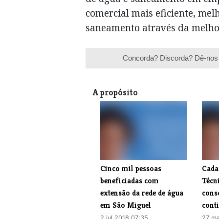
comercial mais eficiente, mel
saneamento através da melhori
Concorda? Discorda? Dê-nos 
A propósito
Cinco mil pessoas
Cadas
beneficiadas com
Técn
extensão da rede de água
cons
em São Miguel
conti
2 jul 2018 07:35
27 ma