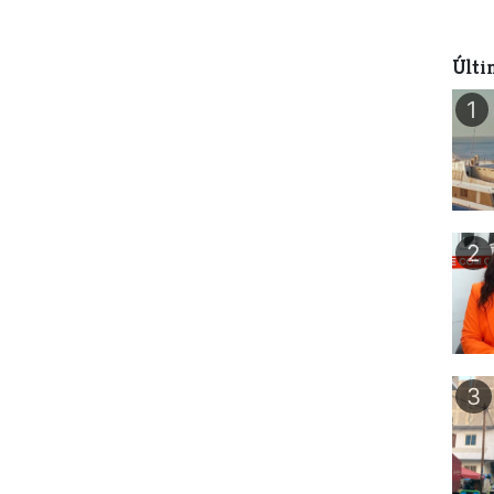
Últi
1
2
3