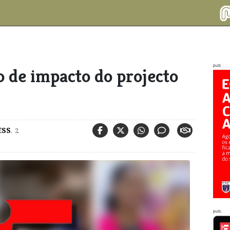
pub
 de impacto do projecto
ESS
,
2
pub.