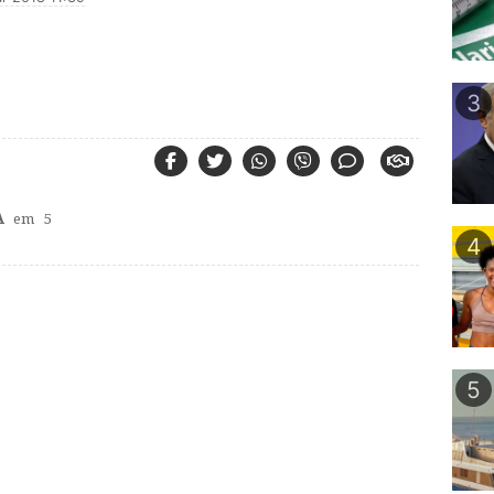
3
A
em 5
4
5