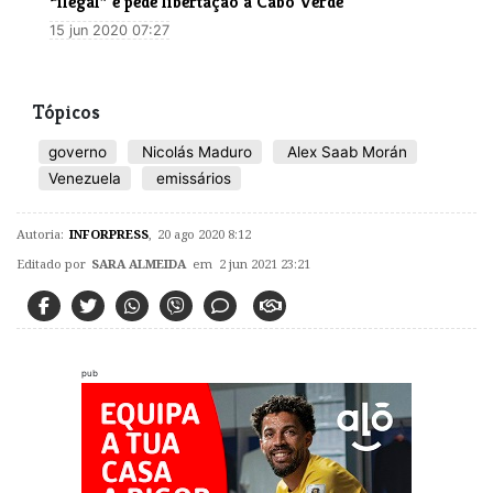
“ilegal” e pede libertação a Cabo Verde
15 jun 2020 07:27
Tópicos
governo
Nicolás Maduro
Alex Saab Morán
Venezuela
emissários
Autoria:
INFORPRESS
,
20 ago 2020 8:12
Editado por
SARA ALMEIDA
em 2 jun 2021 23:21
pub