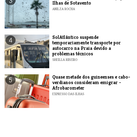
3
Ilhas de Sotavento
ANILZA ROCHA
SolAtlântico suspende
4
temporariamente transporte por
autocarro na Praia devido a
problemas técnicos
SHEILLA RIBEIRO
Quase metade dos guineenses e cabo-
5
verdianos consideram emigrar -
Afrobarometer
EXPRESSO DAS ILHAS