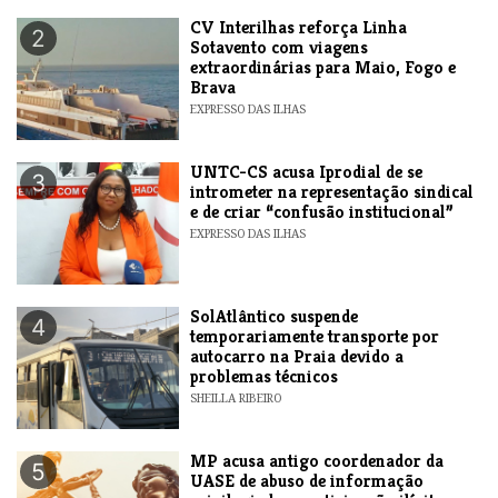
​CV Interilhas reforça Linha
2
Sotavento com viagens
extraordinárias para Maio, Fogo e
Brava
EXPRESSO DAS ILHAS
UNTC-CS acusa Iprodial de se
3
intrometer na representação sindical
e de criar “confusão institucional”
EXPRESSO DAS ILHAS
SolAtlântico suspende
4
temporariamente transporte por
autocarro na Praia devido a
problemas técnicos
SHEILLA RIBEIRO
MP acusa antigo coordenador da
5
UASE de abuso de informação