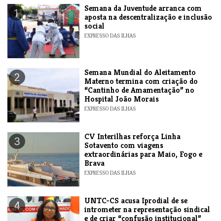
Semana da Juventude arranca com
1
aposta na descentralização e inclusão
social
EXPRESSO DAS ILHAS
Semana Mundial do Aleitamento
2
Materno termina com criação do
“Cantinho de Amamentação” no
Hospital João Morais
EXPRESSO DAS ILHAS
​CV Interilhas reforça Linha
3
Sotavento com viagens
extraordinárias para Maio, Fogo e
Brava
EXPRESSO DAS ILHAS
UNTC-CS acusa Iprodial de se
4
intrometer na representação sindical
e de criar “confusão institucional”