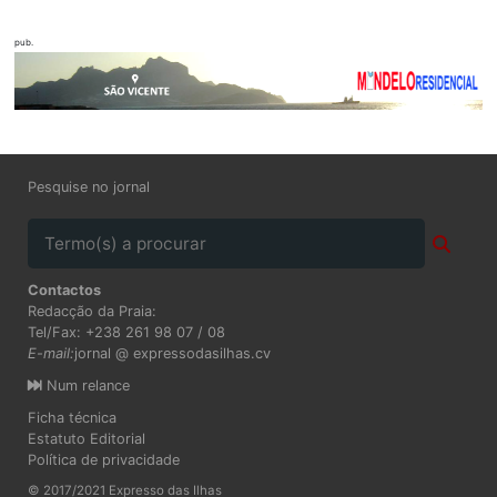
pub.
Pesquise no jornal
Contactos
Redacção da Praia:
Tel/Fax: +238 261 98 07 / 08
E-mail:
jornal @ expressodasilhas.cv
Num relance
Ficha técnica
Estatuto Editorial
Política de privacidade
© 2017/2021 Expresso das Ilhas