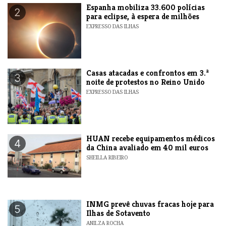
Espanha mobiliza 33.600 polícias
2
para eclipse, à espera de milhões
EXPRESSO DAS ILHAS
Casas atacadas e confrontos em 3.ª
3
noite de protestos no Reino Unido
EXPRESSO DAS ILHAS
HUAN recebe equipamentos médicos
4
da China avaliado em 40 mil euros
SHEILLA RIBEIRO
INMG prevê chuvas fracas hoje para
5
Ilhas de Sotavento
ANILZA ROCHA