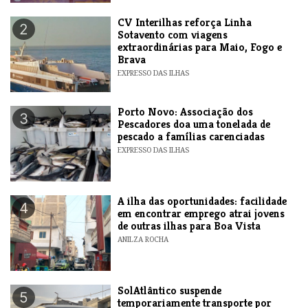
​CV Interilhas reforça Linha
2
Sotavento com viagens
extraordinárias para Maio, Fogo e
Brava
EXPRESSO DAS ILHAS
​Porto Novo: Associação dos
3
Pescadores doa uma tonelada de
pescado a famílias carenciadas
EXPRESSO DAS ILHAS
A ilha das oportunidades: facilidade
4
em encontrar emprego atrai jovens
de outras ilhas para Boa Vista
ANILZA ROCHA
SolAtlântico suspende
5
temporariamente transporte por