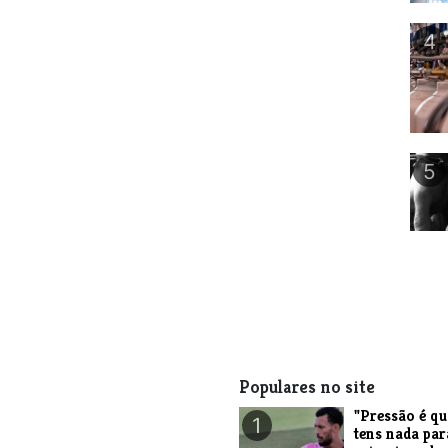
4
5
Populares no site
"Pressão é q
1
tens nada par