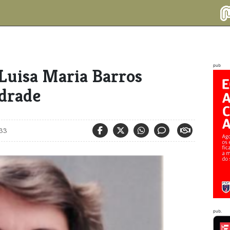
pub
 Luisa Maria Barros
drade
33
pub.