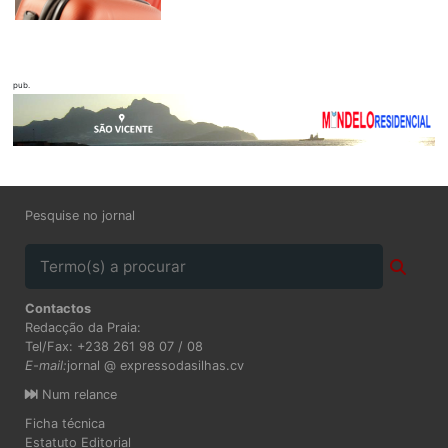
pub.
Pesquise no jornal
Contactos
Redacção da Praia:
Tel/Fax: +238 261 98 07 / 08
E-mail:
jornal @ expressodasilhas.cv
Num relance
Ficha técnica
Estatuto Editorial