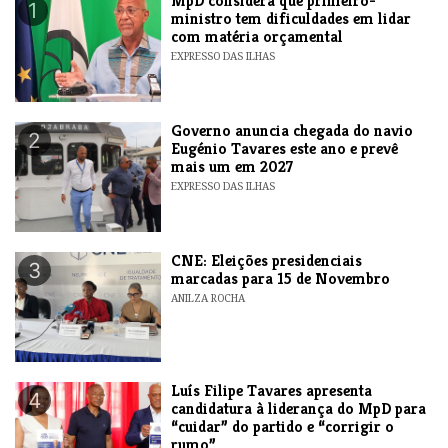
MpD considera que primeiro-
1
ministro tem dificuldades em lidar
com matéria orçamental
EXPRESSO DAS ILHAS
Governo anuncia chegada do navio
2
Eugénio Tavares este ano e prevê
mais um em 2027
EXPRESSO DAS ILHAS
CNE: Eleições presidenciais
3
marcadas para 15 de Novembro
ANILZA ROCHA
Luís Filipe Tavares apresenta
4
candidatura à liderança do MpD para
“cuidar” do partido e “corrigir o
rumo”