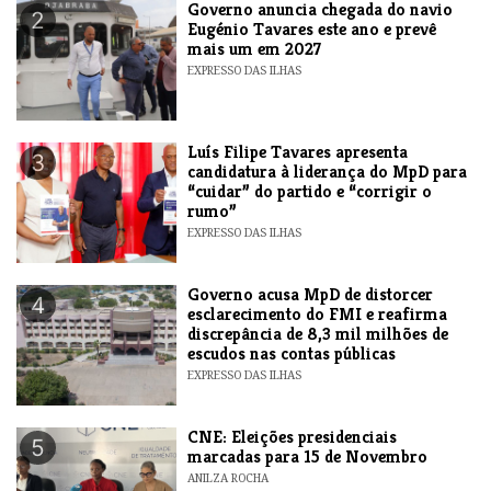
Governo anuncia chegada do navio
2
Eugénio Tavares este ano e prevê
mais um em 2027
EXPRESSO DAS ILHAS
Luís Filipe Tavares apresenta
3
candidatura à liderança do MpD para
“cuidar” do partido e “corrigir o
rumo”
EXPRESSO DAS ILHAS
Governo acusa MpD de distorcer
4
esclarecimento do FMI e reafirma
discrepância de 8,3 mil milhões de
escudos nas contas públicas
EXPRESSO DAS ILHAS
CNE: Eleições presidenciais
5
marcadas para 15 de Novembro
ANILZA ROCHA