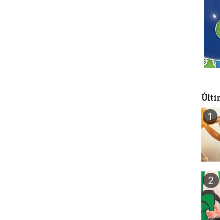
Últi
1
2