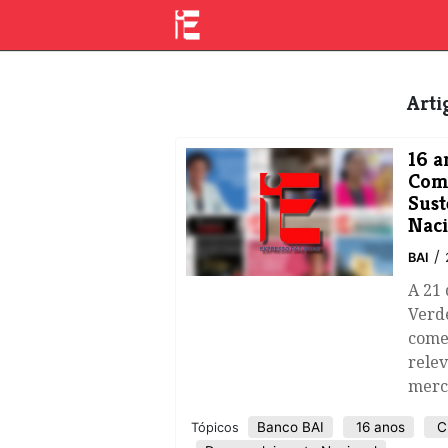
Art
16 a
Com
Sust
Naci
/
BAI
A 21
Verde
come
relev
merc
Banco BAI
16 anos
C
Tópicos