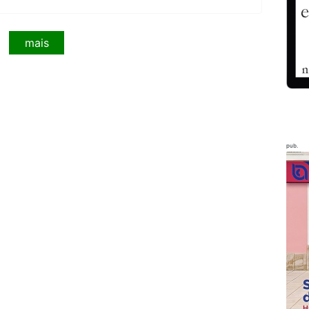
mais
pub.