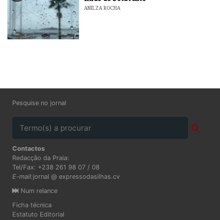
ANILZA ROCHA
Pesquise no jornal
Contactos
Redacção da Praia:
Tel/Fax: +238 261 98 07 / 08
E-mail:
jornal @ expressodasilhas.cv
Num relance
Ficha técnica
Estatuto Editorial