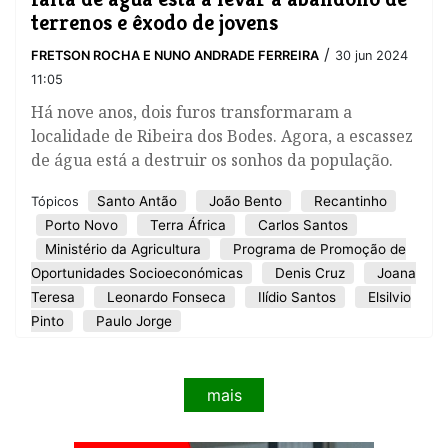
terrenos e êxodo de jovens
/
FRETSON ROCHA E NUNO ANDRADE FERREIRA
30 jun 2024
11:05
Há nove anos, dois furos transformaram a
localidade de Ribeira dos Bodes. Agora, a escassez
de água está a destruir os sonhos da população.
Santo Antão
João Bento
Recantinho
Tópicos
Porto Novo
Terra África
Carlos Santos
Ministério da Agricultura
Programa de Promoção de
Oportunidades Socioeconómicas
Denis Cruz
Joana
Teresa
Leonardo Fonseca
Ilídio Santos
Elsilvio
Pinto
Paulo Jorge
mais