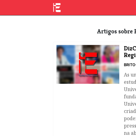
Artigos sobre
DizC
Regi
BRIT
As un
estud
Univ
fund
Unive
cria
pode
press
na a