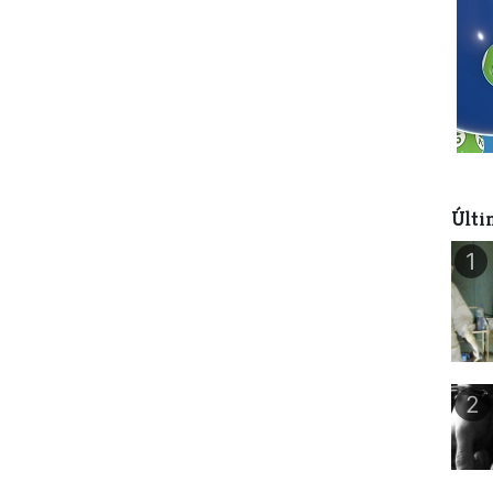
Últi
1
2