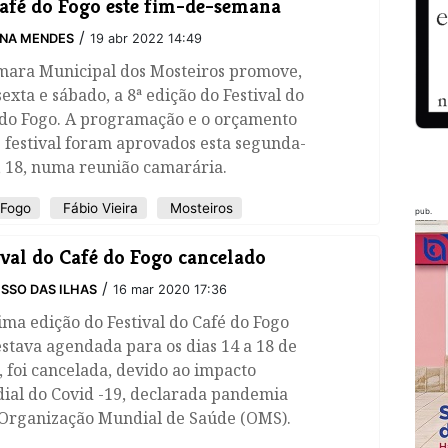
afé do Fogo este fim-de-semana
/
INA MENDES
19 abr 2022 14:49
mara Municipal dos Mosteiros promove,
sexta e sábado, a 8ª edição do Festival do
 do Fogo. A programação e o orçamento
 festival foram aprovados esta segunda-
, 18, numa reunião camarária.
 Fogo
Fábio Vieira
Mosteiros
pub.
ival do Café do Fogo cancelado
/
SSO DAS ILHAS
16 mar 2020 17:36
ima edição do Festival do Café do Fogo
stava agendada para os dias 14 a 18 de
, foi cancelada, devido ao impacto
ial do Covid -19, declarada pandemia
 Organização Mundial de Saúde (OMS).