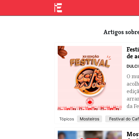
Artigos sob
​Fes
de a
DULC
O mun
acolh
ediçã
arran
da Fe
Mosteiros
​Festival do Ca
Tópicos
​Mos