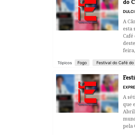
do C
DULC
A Câ
esta 
Café
deste
feira
Fogo
Festival do Café do
Tópicos
Fest
EXPRE
A sét
que e
Abril
mund
pela