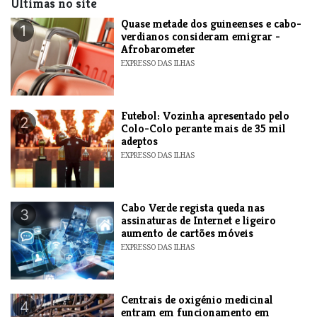
Últimas no site
Quase metade dos guineenses e cabo-
1
verdianos consideram emigrar -
Afrobarometer
EXPRESSO DAS ILHAS
Futebol: Vozinha apresentado pelo
2
Colo-Colo perante mais de 35 mil
adeptos
EXPRESSO DAS ILHAS
Cabo Verde regista queda nas
3
assinaturas de Internet e ligeiro
aumento de cartões móveis
EXPRESSO DAS ILHAS
Centrais de oxigénio medicinal
4
entram em funcionamento em