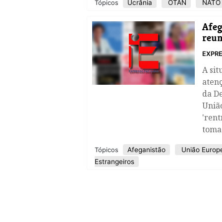
Ucrânia
OTAN
NATO
Tópicos
Afeg
reun
EXPRE
A sit
atenç
da De
União
'ren
tomad
Afeganistão
União Europ
Tópicos
Estrangeiros