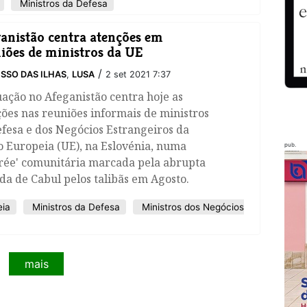
Ministros da Defesa
anistão centra atenções em
iões de ministros da UE
/
SSO DAS ILHAS
,
LUSA
2 set 2021 7:37
uação no Afeganistão centra hoje as
ões nas reuniões informais de ministros
fesa e dos Negócios Estrangeiros da
 Europeia (UE), na Eslovénia, numa
pub.
trée' comunitária marcada pela abrupta
a de Cabul pelos talibãs em Agosto.
eia
Ministros da Defesa
Ministros dos Negócios
mais