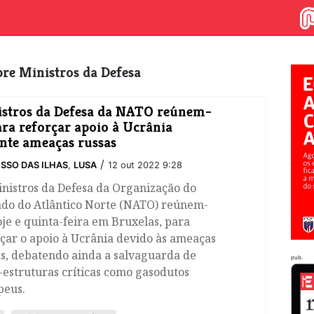
obre Ministros da Defesa
stros da Defesa da NATO reúnem-
ara reforçar apoio à Ucrânia
nte ameaças russas
/
SSO DAS ILHAS
,
LUSA
12 out 2022 9:28
inistros da Defesa da Organização do
ado do Atlântico Norte (NATO) reúnem-
oje e quinta-feira em Bruxelas, para
çar o apoio à Ucrânia devido às ameaças
s, debatendo ainda a salvaguarda de
pub.
-estruturas críticas como gasodutos
peus.