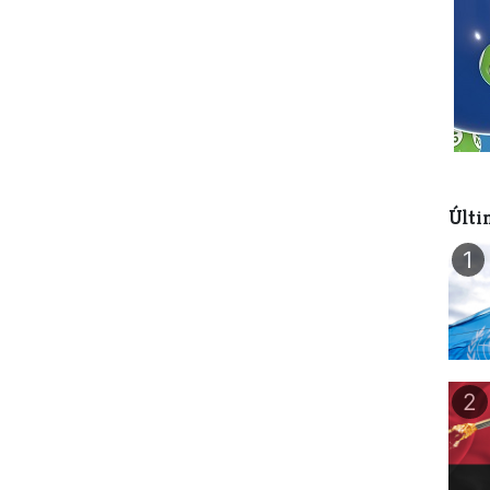
Últi
1
2