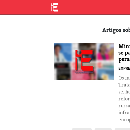
Artigos s
Mini
se p
pera
EXPRE
​Os m
Trat
se, h
refor
russa
infra
euro