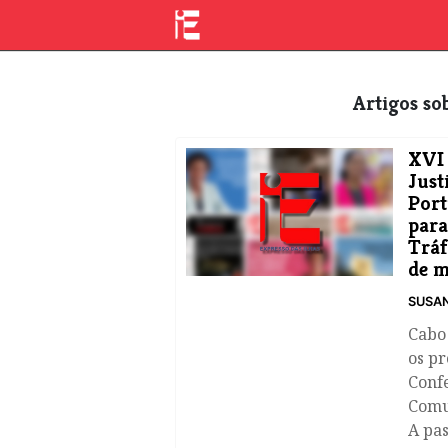
Artigos s
XVI 
Just
Port
para
Tráf
de m
SUSA
Cabo 
os pr
Confe
Comu
A pa