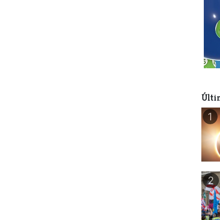
Últi
1
2