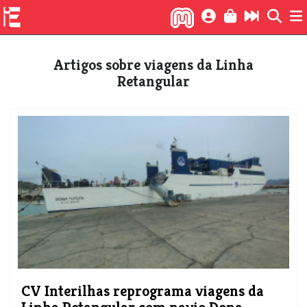
Artigos sobre viagens da Linha
Retangular
​CV Interilhas reprograma viagens da
Linha Retangular com navio Dona