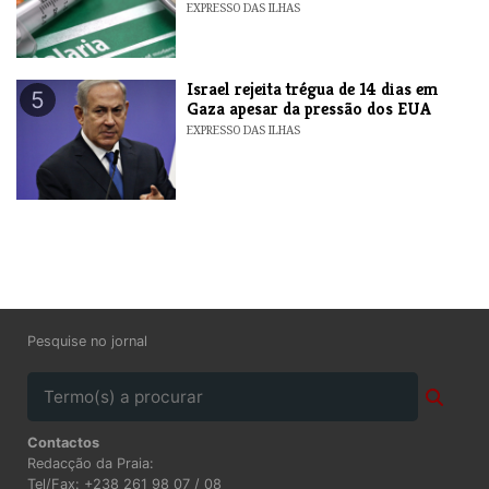
EXPRESSO DAS ILHAS
​Israel rejeita trégua de 14 dias em
5
Gaza apesar da pressão dos EUA
EXPRESSO DAS ILHAS
Pesquise no jornal
Contactos
Redacção da Praia:
Tel/Fax: +238 261 98 07 / 08