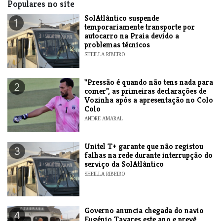
Populares no site
SolAtlântico suspende
1
temporariamente transporte por
autocarro na Praia devido a
problemas técnicos
SHEILLA RIBEIRO
"Pressão é quando não tens nada para
2
comer", as primeiras declarações de
Vozinha após a apresentação no Colo
Colo
ANDRE AMARAL
Unitel T+ garante que não registou
3
falhas na rede durante interrupção do
serviço da SolAtlântico
SHEILLA RIBEIRO
Governo anuncia chegada do navio
4
Eugénio Tavares este ano e prevê