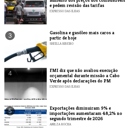
aumento dos preços dos combustíveis
e pedem revisão das tarifas
EXPRESSO DAS ILHAS
Gasolina e gasóleo mais caros a
3
partir de hoje
SHEILLA RIBEIRO
FMI diz que não avaliou execução
4
orçamental durante missão a Cabo
Verde após declarações do PM
EXPRESSO DAS ILHAS
Exportações diminuiram 9% e
5
importações aumentaram 48,2% no
segundo trimestre de 2026
ANILZA ROCHA