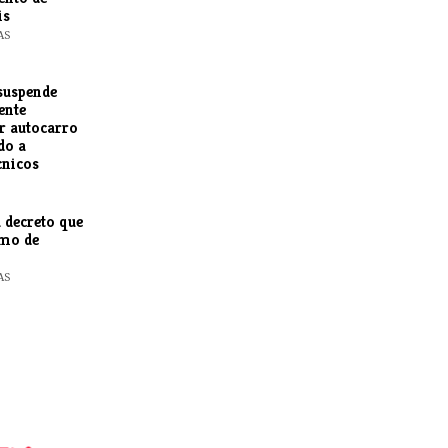
is
AS
suspende
ente
r autocarro
do a
cnicos
 decreto que
smo de
AS