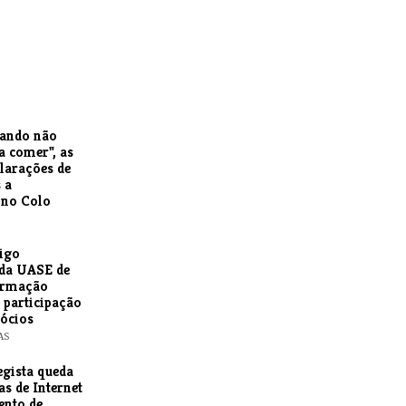
uando não
a comer", as
larações de
 a
 no Colo
igo
da UASE de
ormação
e participação
gócios
AS
egista queda
as de Internet
ento de