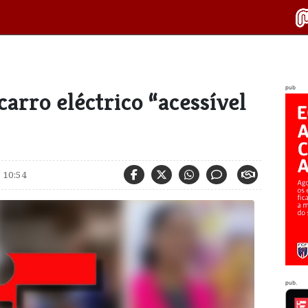
pub
carro eléctrico “acessível
 10:54
pub.