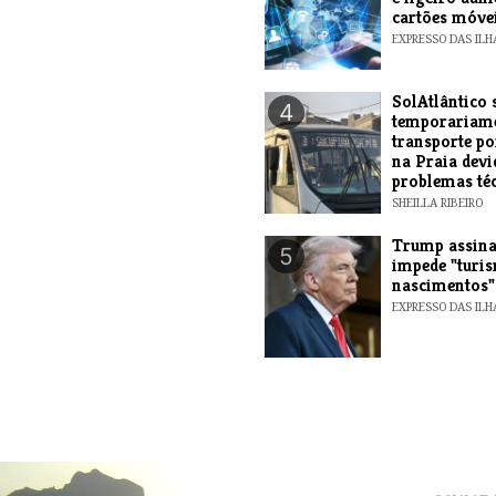
cartões móve
EXPRESSO DAS ILH
SolAtlântico 
4
temporariam
transporte po
na Praia devi
problemas té
SHEILLA RIBEIRO
Trump assina
5
impede "turi
nascimentos"
EXPRESSO DAS ILH