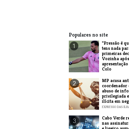
Populares no site
"Pressão é q
1
tens nada par
primeiras dec
Vozinha após
apresentação
Colo
ANDRE AMARAL
MP acusa ant
2
coordenador 
abuso de inf
privilegiada 
ilícita em ne
EXPRESSO DAS ILH
Cabo Verde r
3
nas assinatur
e ligeiro aum