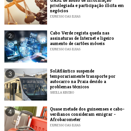
UASE de abuso de informação
privilegiada e participação ilícita em
negócios
EXPRESSO DAS ILHAS
Cabo Verde regista queda nas
2
assinaturas de Internet e ligeiro
aumento de cartões móveis
EXPRESSO DAS ILHAS
SolAtlântico suspende
3
temporariamente transporte por
autocarro na Praia devido a
problemas técnicos
SHEILLA RIBEIRO
Quase metade dos guineenses e cabo-
4
verdianos consideram emigrar -
Afrobarometer
EXPRESSO DAS ILHAS