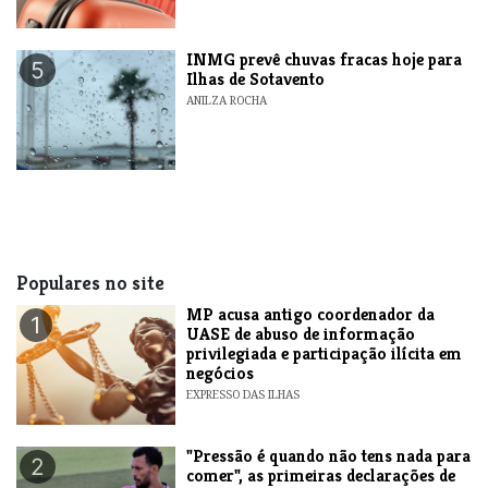
INMG prevê chuvas fracas hoje para
5
Ilhas de Sotavento
ANILZA ROCHA
Populares no site
MP acusa antigo coordenador da
1
UASE de abuso de informação
privilegiada e participação ilícita em
negócios
EXPRESSO DAS ILHAS
"Pressão é quando não tens nada para
2
comer", as primeiras declarações de