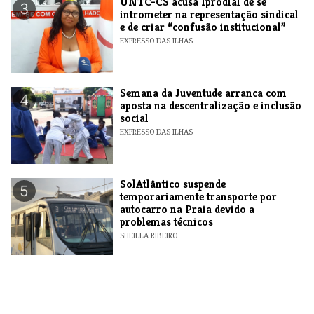
UNTC-CS acusa Iprodial de se
3
intrometer na representação sindical
e de criar “confusão institucional”
EXPRESSO DAS ILHAS
Semana da Juventude arranca com
4
aposta na descentralização e inclusão
social
EXPRESSO DAS ILHAS
SolAtlântico suspende
5
temporariamente transporte por
autocarro na Praia devido a
problemas técnicos
SHEILLA RIBEIRO