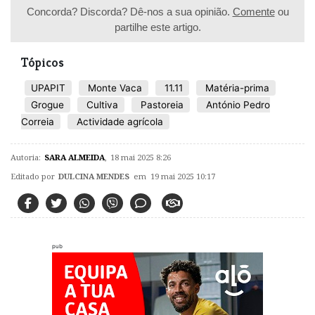
Concorda? Discorda? Dê-nos a sua opinião.
Comente
ou
partilhe este artigo.
Tópicos
UPAPIT
Monte Vaca
11.11
Matéria-prima
Grogue
Cultiva
Pastoreia
António Pedro
Correia
Actividade agrícola
Autoria:
SARA ALMEIDA
,
18 mai 2025 8:26
Editado por
DULCINA MENDES
em 19 mai 2025 10:17
pub