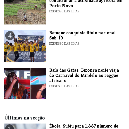
condicionar a actividade agrícola em
Porto Novo
EXPRESSO DAS ILHAS
​Batuque conquista título nacional
4
Sub-19
EXPRESSO DAS ILHAS
Baía das Gatas: Terceira noite viaja
5
do Carnaval do Mindelo ao reggae
africano
EXPRESSO DAS ILHAS
Últimas na secção
​Ébola: Subiu para 1.887 número de
1