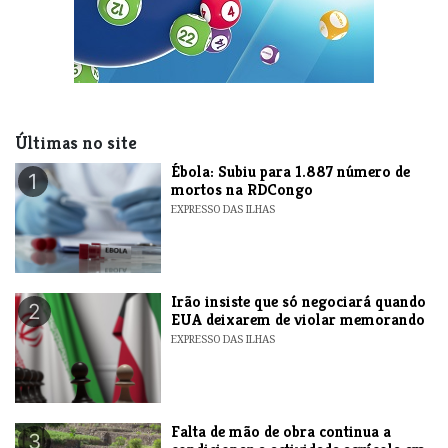
Últimas no site
​Ébola: Subiu para 1.887 número de
1
mortos na RDCongo
EXPRESSO DAS ILHAS
​Irão insiste que só negociará quando
2
EUA deixarem de violar memorando
EXPRESSO DAS ILHAS
Falta de mão de obra continua a
3