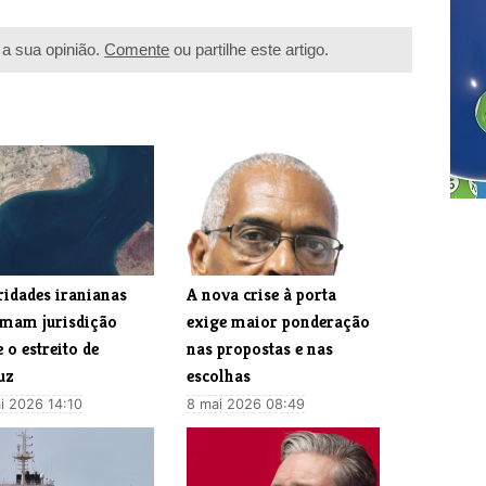
a sua opinião.
Comente
ou partilhe este artigo.
ridades iranianas
A nova crise à porta
amam jurisdição
exige maior ponderação
 o estreito de
nas propostas e nas
uz
escolhas
i 2026 14:10
8 mai 2026 08:49