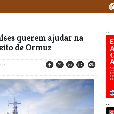
pub
aíses querem ajudar na
reito de Ormuz
mar
pub.