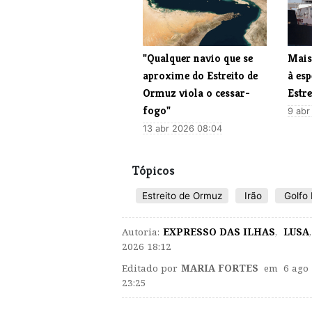
"Qualquer navio que se
Mais
aproxime do Estreito de
à esp
Ormuz viola o cessar-
Estr
fogo"
9 abr
13 abr 2026 08:04
Tópicos
Estreito de Ormuz
Irão
Golfo 
Autoria:
EXPRESSO DAS ILHAS
,
LUSA
,
2026 18:12
Editado por
MARIA FORTES
em 6 ago 
23:25