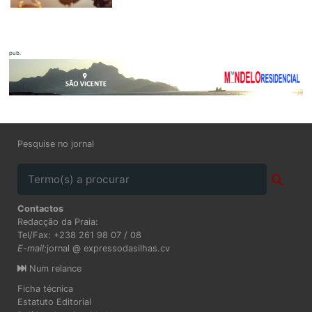
pub.
Pesquise no jornal
Contactos
Redacção da Praia:
Tel/Fax: +238 261 98 07 / 08
E-mail:
jornal @ expressodasilhas.cv
Num relance
Ficha técnica
Estatuto Editorial