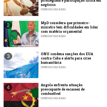
privilegiada e participação ilícita em
negócios
EXPRESSO DAS ILHAS
MpD considera que primeiro-
2
ministro tem dificuldades em lidar
com matéria orçamental
EXPRESSO DAS ILHAS
ONU condena sanções dos EUA
3
contra Cuba e alerta para crise
humanitária
EXPRESSO DAS ILHAS
Angola enfrenta situação
4
preocupante de escassez de
combustível
EXPRESSO DAS ILHAS