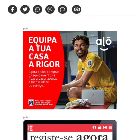
pub
pub.