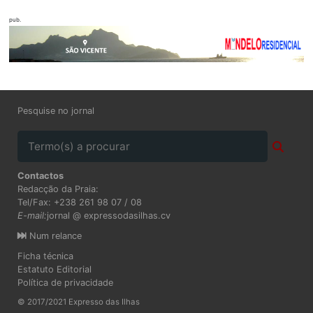
pub.
Pesquise no jornal
Contactos
Redacção da Praia:
Tel/Fax: +238 261 98 07 / 08
E-mail:
jornal @ expressodasilhas.cv
Num relance
Ficha técnica
Estatuto Editorial
Política de privacidade
© 2017/2021 Expresso das Ilhas