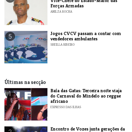
Vice-Chefe do Estado-Maior das
Forças Armadas
ANILZA ROCHA
Jogos CVCV passam a contar com
5
vendedores ambulantes
SHEILLA RIBEIRO
Últimas na secção
Baía das Gatas: Terceira noite viaja
1
do Carnaval do Mindelo ao reggae
africano
EXPRESSO DAS ILHAS
Encontro de Vozes junta gerações da
2