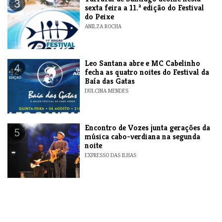
3
sexta feira a 11.ª edição do Festival
do Peixe
ANILZA ROCHA
​Leo Santana abre e MC Cabelinho
4
fecha as quatro noites do Festival da
Baía das Gatas
DULCINA MENDES
Encontro de Vozes junta gerações da
5
música cabo-verdiana na segunda
noite
EXPRESSO DAS ILHAS