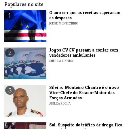
Populares no site
O ano em que as receitas superaram
1
as despesas
JORGE MONTEZINHO
Jogos CVCV passam a contar com
2
vendedores ambulantes
SHEILLA RIBEIRO
Silvino Monteiro Chantre é o novo
3
Vice-Chefe do Estado-Maior das
Forças Armadas
ANILZA ROCHA
​Sal: Suspeito de tráfico de droga fica
4