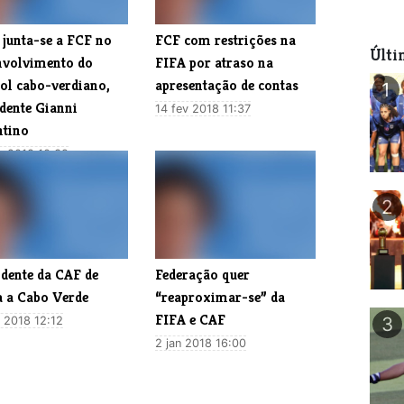
 junta-se a FCF no
​FCF com restrições na
Últi
nvolvimento do
FIFA por atraso na
bol cabo-verdiano,
apresentação de contas
1
idente Gianni
14 fev 2018 11:37
ntino
v 2018 10:39
2
idente da CAF de
​Federação quer
a a Cabo Verde
“reaproximar-se” da
FIFA e CAF
3
n 2018 12:12
2 jan 2018 16:00