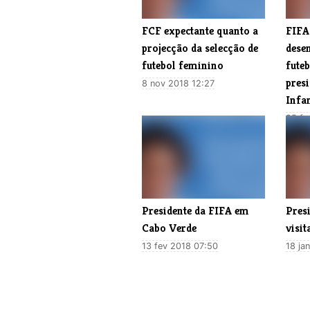
​FCF expectante quanto a
FIFA
projecção da selecção de
dese
futebol feminino
fute
pres
8 nov 2018 12:27
Infa
25 fe
Presidente da FIFA em
​Pres
Cabo Verde
visit
13 fev 2018 07:50
18 ja