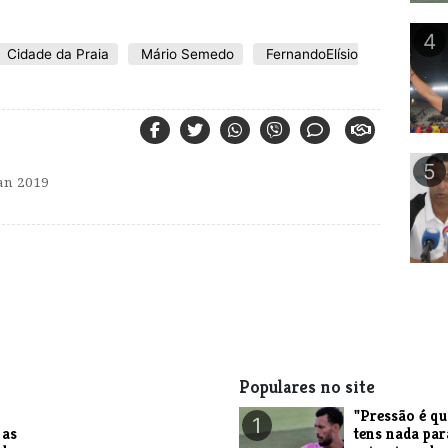
4
Cidade da Praia
Mário Semedo
FernandoElísio
5
an 2019
Populares no site
"Pressão é q
1
 as
tens nada par