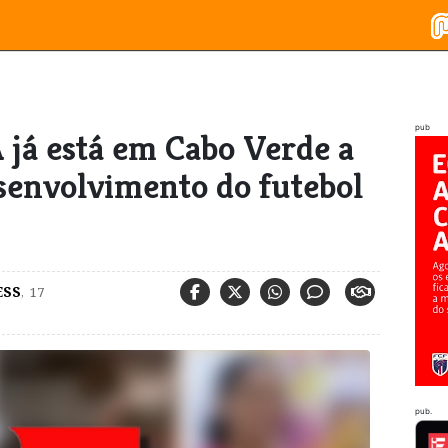
pub
A já está em Cabo Verde a
senvolvimento do futebol
ESS
,
17
pub.