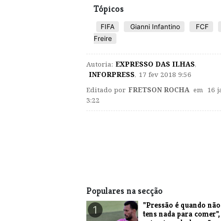
Tópicos
FIFA
Gianni Infantino
FCF
Freire
Autoria:
EXPRESSO DAS ILHAS
,
INFORPRESS
,
17 fev 2018 9:56
Editado por
FRETSON ROCHA
em 16 j
3:22
Populares na secção
"Pressão é quando não
1
tens nada para comer",