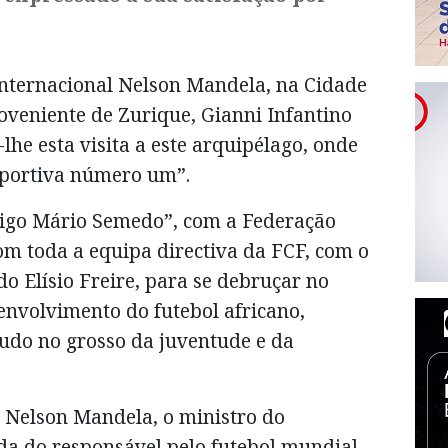
nternacional Nelson Mandela, na Cidade
oveniente de Zurique, Gianni Infantino
lhe esta visita a este arquipélago, onde
sportiva número um”.
igo Mário Semedo”, com a Federação
om toda a equipa directiva da FCF, com o
o Elísio Freire, para se debruçar no
nvolvimento do futebol africano,
tudo no grosso da juventude e da
 Nelson Mandela, o ministro do
nda do responsável pelo futebol mundial