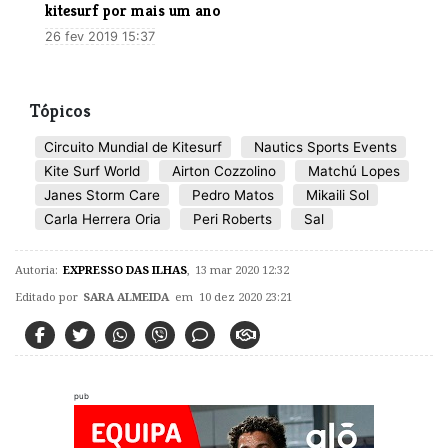
kitesurf por mais um ano
26 fev 2019 15:37
Tópicos
Circuito Mundial de Kitesurf
Nautics Sports Events
Kite Surf World
Airton Cozzolino
Matchú Lopes
Janes Storm Care
Pedro Matos
Mikaili Sol
Carla Herrera Oria
Peri Roberts
Sal
Autoria:
EXPRESSO DAS ILHAS
,
13 mar 2020 12:32
Editado por
SARA ALMEIDA
em 10 dez 2020 23:21
pub