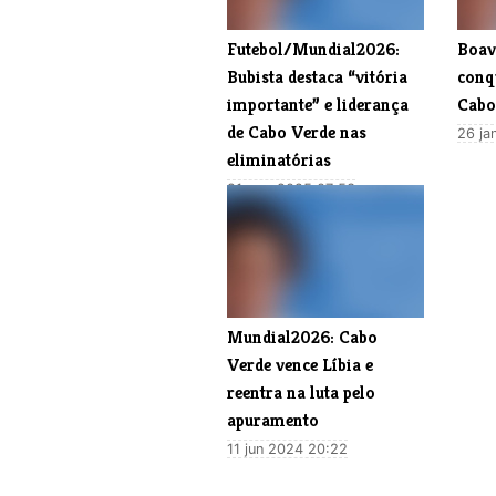
Futebol/Mundial2026:
Boav
Bubista destaca “vitória
conq
importante” e liderança
Cabo
de Cabo Verde nas
26 ja
eliminatórias
21 mar 2025 07:53
Mundial2026: Cabo
Verde vence Líbia e
reentra na luta pelo
apuramento
11 jun 2024 20:22