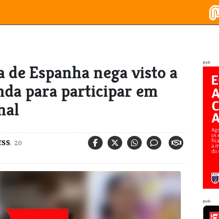
pub
 de Espanha nega visto a
nda para participar em
nal
ESS
,
20
pub.