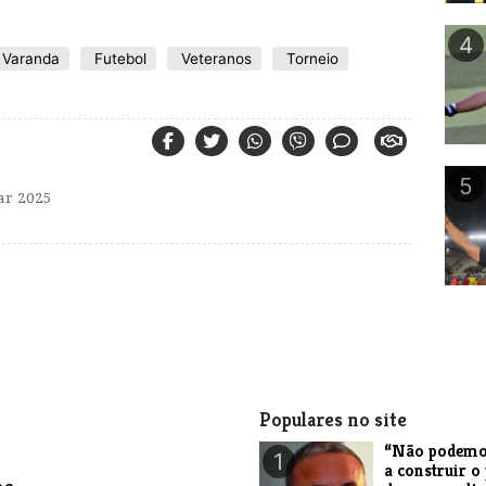
4
Varanda
Futebol
Veteranos
Torneio
5
r 2025
Populares no site
“Não podemo
1
a construir o