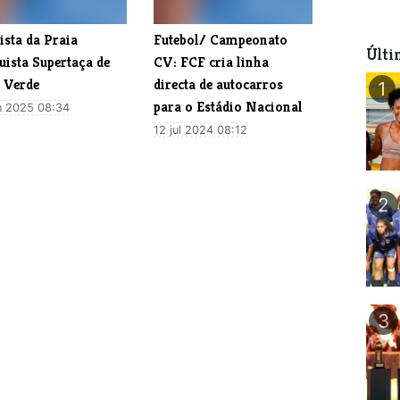
ista da Praia
Futebol/ Campeonato
Últi
uista Supertaça de
CV: FCF cria linha
 Verde
directa de autocarros
1
para o Estádio Nacional
n 2025 08:34
12 jul 2024 08:12
2
3