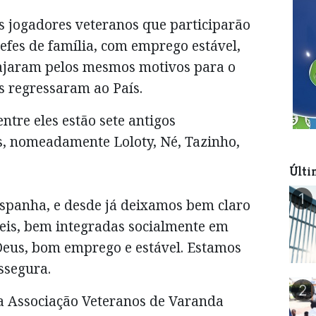
os jogadores veteranos que participarão
efes de família, com emprego estável,
ajaram pelos mesmos motivos para o
os regressaram ao País.
ntre eles estão sete antigos
s, nomeadamente Loloty, Né, Tazinho,
Últi
1
spanha, e desde já deixamos bem claro
eis, bem integradas socialmente em
Deus, bom emprego e estável. Estamos
ssegura.
2
da Associação Veteranos de Varanda