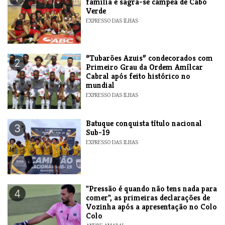
família e sagra-se campeã de Cabo
Verde
EXPRESSO DAS ILHAS
“Tubarões Azuis” condecorados com
2
Primeiro Grau da Ordem Amílcar
Cabral após feito histórico no
mundial
EXPRESSO DAS ILHAS
​Batuque conquista título nacional
3
Sub-19
EXPRESSO DAS ILHAS
"Pressão é quando não tens nada para
4
comer", as primeiras declarações de
Vozinha após a apresentação no Colo
Colo