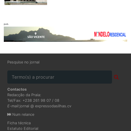
pub.
Pesquise no jornal
Contactos
Redacção da Praia:
Tel/Fax: +238 261 98 07 / 08
E-mail:
jornal @ expressodasilhas.cv
Num relance
Ficha técnica
Estatuto Editorial