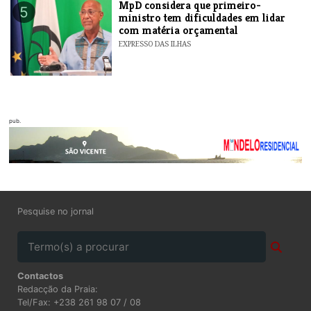
MpD considera que primeiro-
5
ministro tem dificuldades em lidar
com matéria orçamental
EXPRESSO DAS ILHAS
pub.
Pesquise no jornal
Contactos
Redacção da Praia:
Tel/Fax: +238 261 98 07 / 08