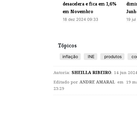
desacelera e fica em 1,6%
dimi
em Novembro
Junh
18 dez 2024 09:33
19 ju
Tópicos
inflação
INE
produtos
co
Autoria:
SHEILLA RIBEIRO
,
14 jun 2024
Editado por
ANDRE AMARAL
em 19 ma
23:29