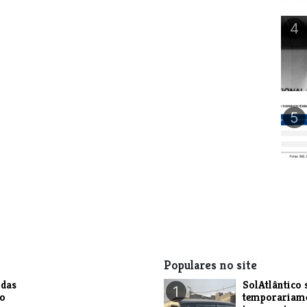
4
5
Populares no site
das
SolAtlântico 
1
do
temporariam