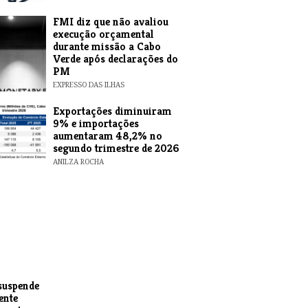
FMI diz que não avaliou
execução orçamental
durante missão a Cabo
Verde após declarações do
PM
EXPRESSO DAS ILHAS
Exportações diminuiram
9% e importações
aumentaram 48,2% no
segundo trimestre de 2026
ANILZA ROCHA
suspende
ente