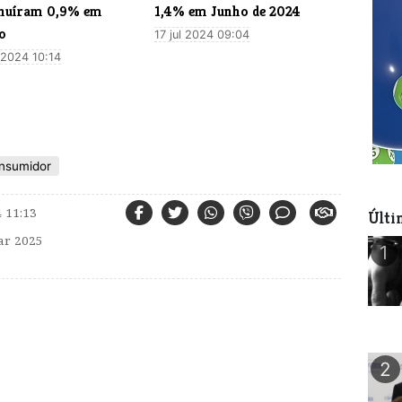
nuíram 0,9% em
1,4% em Junho de 2024
o
17 jul 2024 09:04
l 2024 10:14
nsumidor
 11:13
Últi
r 2025
1
2