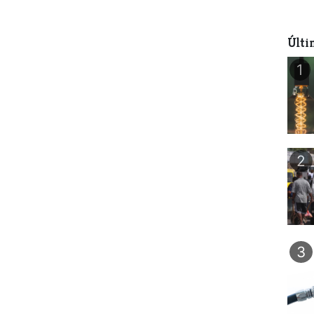
Últi
1
2
3