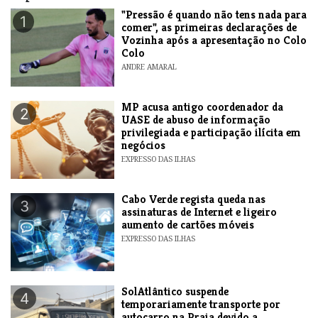
"Pressão é quando não tens nada para
1
comer", as primeiras declarações de
Vozinha após a apresentação no Colo
Colo
ANDRE AMARAL
MP acusa antigo coordenador da
2
UASE de abuso de informação
privilegiada e participação ilícita em
negócios
EXPRESSO DAS ILHAS
Cabo Verde regista queda nas
3
assinaturas de Internet e ligeiro
aumento de cartões móveis
EXPRESSO DAS ILHAS
SolAtlântico suspende
4
temporariamente transporte por
autocarro na Praia devido a