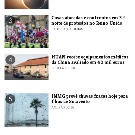
Casas atacadas e confrontos em 3.ª
3
noite de protestos no Reino Unido
EXPRESSO DAS ILHAS
HUAN recebe equipamentos médicos
4
da China avaliado em 40 mil euros
SHEILLA RIBEIRO
INMG prevê chuvas fracas hoje para
5
Ilhas de Sotavento
ANILZA ROCHA