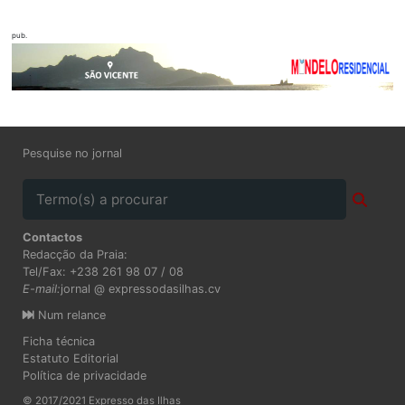
pub.
Pesquise no jornal
Contactos
Redacção da Praia:
Tel/Fax: +238 261 98 07 / 08
E-mail:
jornal @ expressodasilhas.cv
Num relance
Ficha técnica
Estatuto Editorial
Política de privacidade
© 2017/2021 Expresso das Ilhas