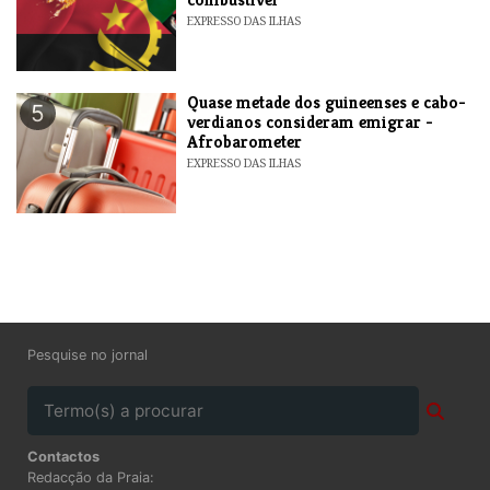
EXPRESSO DAS ILHAS
Quase metade dos guineenses e cabo-
5
verdianos consideram emigrar -
Afrobarometer
EXPRESSO DAS ILHAS
Pesquise no jornal
Contactos
Redacção da Praia: