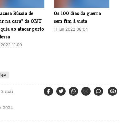
acusa Rússia de
Os 100 dias da guerra
pir na cara" da ONU
sem fim à vista
quia ao atacar porto
11 jun 2022 08:04
dessa
l 2022 11:00
iev
3 mai
n 2024