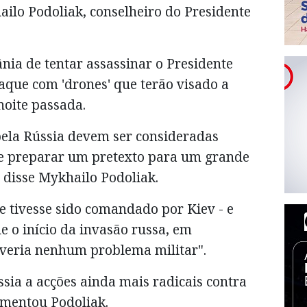
ailo Podoliak, conselheiro do Presidente
nia de tentar assassinar o Presidente
aque com 'drones' que terão visado a
noite passada.
pela Rússia devem ser consideradas
e preparar um pretexto para um grande
, disse Mykhailo Podoliak.
se tivesse sido comandado por Kiev - e
e o início da invasão russa, em
lveria nenhum problema militar".
ússia a acções ainda mais radicais contra
umentou Podoliak.