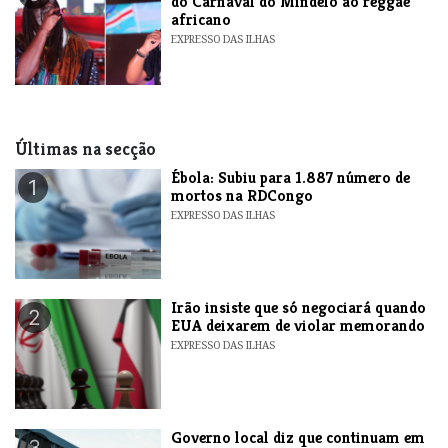
do Carnaval do Mindelo ao reggae
africano
EXPRESSO DAS ILHAS
Últimas na secção
​Ébola: Subiu para 1.887 número de
1
mortos na RDCongo
EXPRESSO DAS ILHAS
​Irão insiste que só negociará quando
2
EUA deixarem de violar memorando
EXPRESSO DAS ILHAS
​Governo local diz que continuam em
3