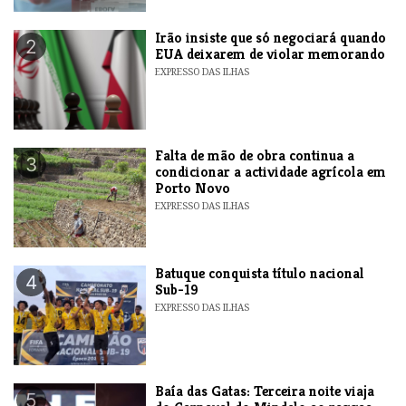
​Irão insiste que só negociará quando
2
EUA deixarem de violar memorando
EXPRESSO DAS ILHAS
Falta de mão de obra continua a
3
condicionar a actividade agrícola em
Porto Novo
EXPRESSO DAS ILHAS
​Batuque conquista título nacional
4
Sub-19
EXPRESSO DAS ILHAS
Baía das Gatas: Terceira noite viaja
5