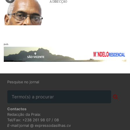
A DIRECÇÃO
pub.
Pesquise no jornal
Contactos
Redacção da Praia:
Tel/Fax: +238 261 98 07 / 08
E-mail:
jornal @ expressodasilhas.cv