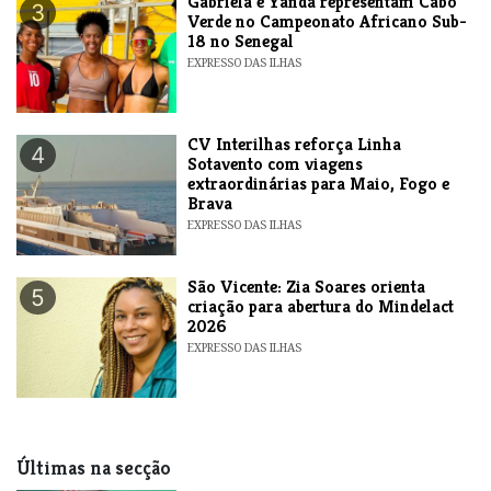
Gabriela e Yanda representam Cabo
3
Verde no Campeonato Africano Sub-
18 no Senegal
EXPRESSO DAS ILHAS
​CV Interilhas reforça Linha
4
Sotavento com viagens
extraordinárias para Maio, Fogo e
Brava
EXPRESSO DAS ILHAS
São Vicente: Zia Soares orienta
5
criação para abertura do Mindelact
2026
EXPRESSO DAS ILHAS
Últimas na secção