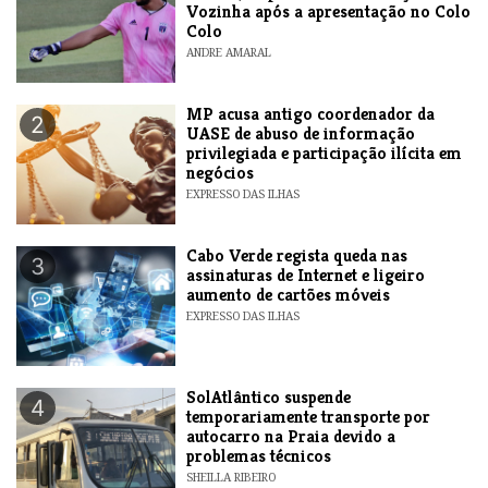
Vozinha após a apresentação no Colo
Colo
ANDRE AMARAL
MP acusa antigo coordenador da
2
UASE de abuso de informação
privilegiada e participação ilícita em
negócios
EXPRESSO DAS ILHAS
Cabo Verde regista queda nas
3
assinaturas de Internet e ligeiro
aumento de cartões móveis
EXPRESSO DAS ILHAS
SolAtlântico suspende
4
temporariamente transporte por
autocarro na Praia devido a
problemas técnicos
SHEILLA RIBEIRO