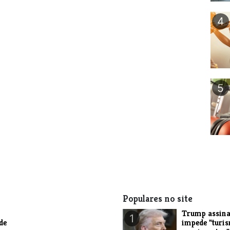
4
5
Populares no site
Trump assina
1
de
impede "turi