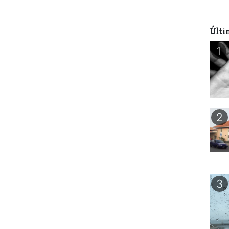
Últi
1
2
3