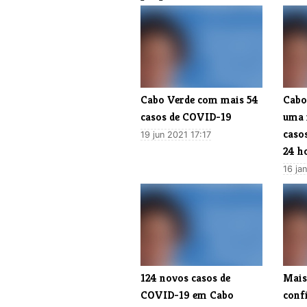
​Cabo Verde com mais 54
​Cab
casos de COVID-19
uma 
caso
19 jun 2021 17:17
24 h
16 ja
​124 novos casos de
Mais
COVID-19 em Cabo
conf