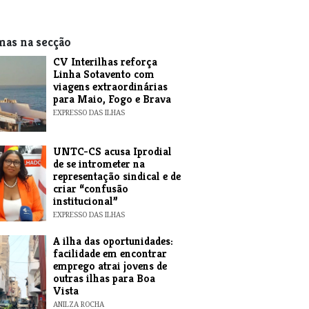
mas na secção
​CV Interilhas reforça
Linha Sotavento com
viagens extraordinárias
para Maio, Fogo e Brava
EXPRESSO DAS ILHAS
UNTC-CS acusa Iprodial
de se intrometer na
representação sindical e de
criar “confusão
institucional”
EXPRESSO DAS ILHAS
A ilha das oportunidades:
facilidade em encontrar
emprego atrai jovens de
outras ilhas para Boa
Vista
ANILZA ROCHA