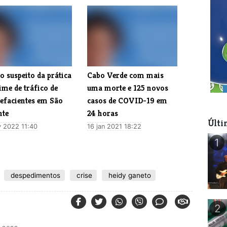
o suspeito da prática
​Cabo Verde com mais
ime de tráfico de
uma morte e 125 novos
pefacientes em São
casos de COVID-19 em
nte
24 horas
Últi
v 2022 11:40
16 jan 2021 18:22
1
despedimentos
crise
heidy ganeto
2