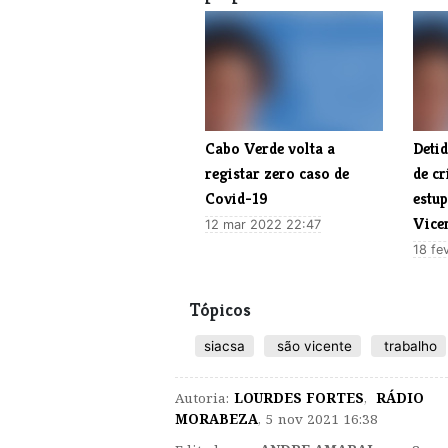
Cabo Verde volta a
Detid
registar zero caso de
de cr
Covid-19
estu
Vice
12 mar 2022 22:47
18 fe
Tópicos
siacsa
são vicente
trabalho
Autoria:
LOURDES FORTES
,
RÁDIO
MORABEZA
,
5 nov 2021 16:38