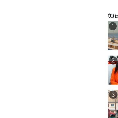
Últi
1
2
3