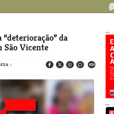
pub
a “deterioração” da
m São Vicente
BEZA
,
5
pub.