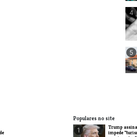
4
5
Populares no site
Trump assina
1
de
impede "turi