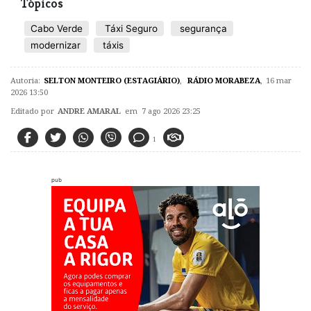
Tópicos
Cabo Verde
Táxi Seguro
segurança
modernizar
táxis
Autoria:
SELTON MONTEIRO (ESTAGIÁRIO)
,
RÁDIO MORABEZA
,
16 mar
2026 13:50
Editado por
ANDRE AMARAL
em 7 ago 2026 23:25
1
pub