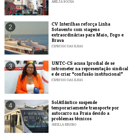
ANILZA ROCHA
​CV Interilhas reforça Linha
2
Sotavento com viagens
extraordinárias para Maio, Fogo e
Brava
EXPRESSO DAS ILHAS
UNTC-CS acusa Iprodial de se
3
intrometer na representação sindical
e de criar “confusão institucional”
EXPRESSO DAS ILHAS
SolAtlântico suspende
4
temporariamente transporte por
autocarro na Praia devido a
problemas técnicos
SHEILLA RIBEIRO