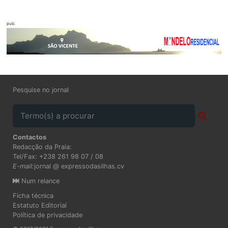
pub.
Pesquise no jornal
Contactos
Redacção da Praia:
Tel/Fax: +238 261 98 07 / 08
E-mail:
jornal @ expressodasilhas.cv
Num relance
Ficha técnica
Estatuto Editorial
Política de privacidade