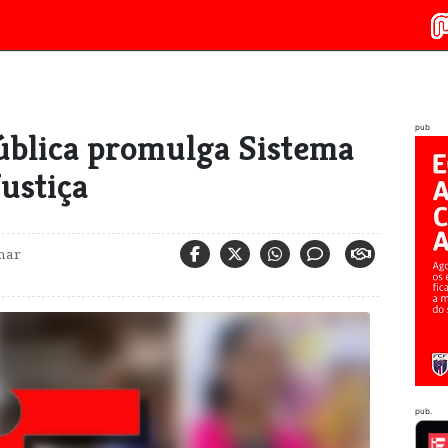
pub
ública promulga Sistema
ustiça
mar
pub.