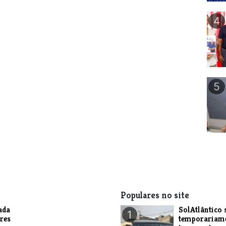
4
5
Populares no site
ada
SolAtlântico 
1
res
temporariam