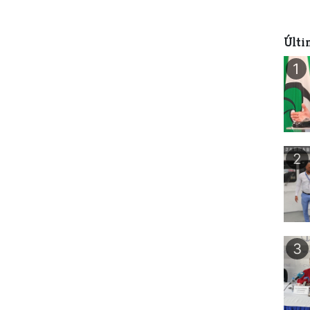
Últi
1
2
3