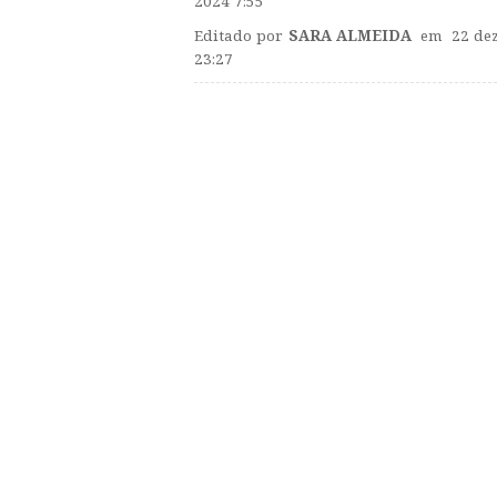
2024 7:55
Editado por
SARA ALMEIDA
em 22 dez
23:27