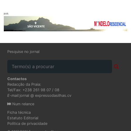
pub.
Pesquise no jornal
Contactos
Redacção da Praia:
Tel/Fax: +238 261 98 07 / 08
E-mail:
jornal @ expressodasilhas.cv
Num relance
Ficha técnica
Estatuto Editorial
Política de privacidade