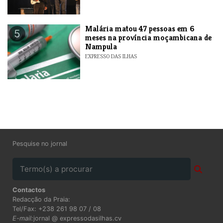
​Malária matou 47 pessoas em 6
5
meses na província moçambicana de
Nampula
EXPRESSO DAS ILHAS
Pesquise no jornal
Contactos
Redacção da Praia:
Tel/Fax: +238 261 98 07 / 08
E-mail:
jornal @ expressodasilhas.cv