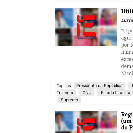
Util
ANTÓN
“O pr
agir,
por 
huma
exces
demas
Nico
Presidente da República
Tópicos
Telecom
ONU
Estado Israelita
Supremo
Regi
(um 
do P