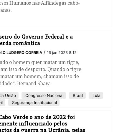
rsos Humanos nas Alfândegas cabo-
anas.
seiro do Governo Federal e a
erda romântica
/
IO LUDGERO CORREIA
16 jan 2023 8:12
ndo o homem quer matar um tigre,
am isso de desporto. Quando o tigre
 matar um homem, chamam isso de
cidade”. Bernard Shaw
da União
Congresso Nacional
Brasil
Lula
il
Segurança Institucional
abo Verde o ano de 2022 foi
emente influenciado pelos
ctos da guerra na Ucrânia, pelas