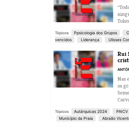
“Tod
ning
Tolst
Ppsicologia dos Grupos
C
Tópicos
vencidos
Liderança
Ulisses Cor
Rui 
cris
ANTÓN
​Nas 
os g
Seme
Carva
Autárquicas 2024
PAICV
Tópicos
Município da Praia
Abraão Vicent