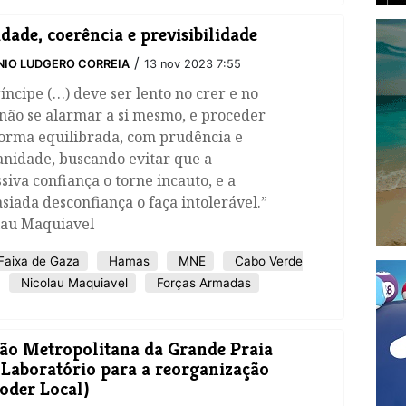
idade, coerência e previsibilidade
/
IO LUDGERO CORREIA
13 nov 2023 7:55
íncipe (…) deve ser lento no crer e no
 não se alarmar a si mesmo, e proceder
forma equilibrada, com prudência e
nidade, buscando evitar que a
siva confiança o torne incauto, e a
iada desconfiança o faça intolerável.”
lau Maquiavel
Faixa de Gaza
Hamas
MNE
Cabo Verde
Nicolau Maquiavel
Forças Armadas
ão Metropolitana da Grande Praia
Laboratório para a reorganização
oder Local)