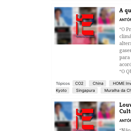
A qu
ANTÓN
“O Pr
climá
alter
gases
para
acord
“O Q
CO2
China
HOME Inv
Tópicos
Kyoto
Singapura
Muralha da C
Louv
Cult
ANTÓN
“Não