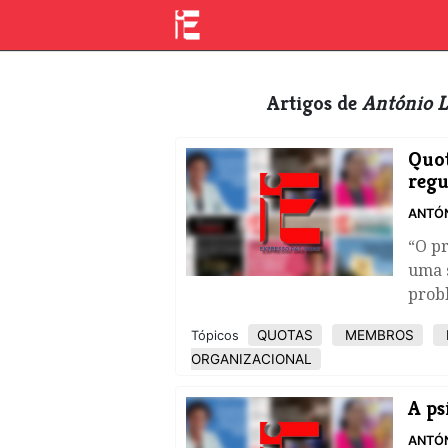
Artigos de
António L
Quot
regu
ANTÓN
“O p
uma 
prob
QUOTAS
MEMBROS
Tópicos
ORGANIZACIONAL
A ps
ANTÓN