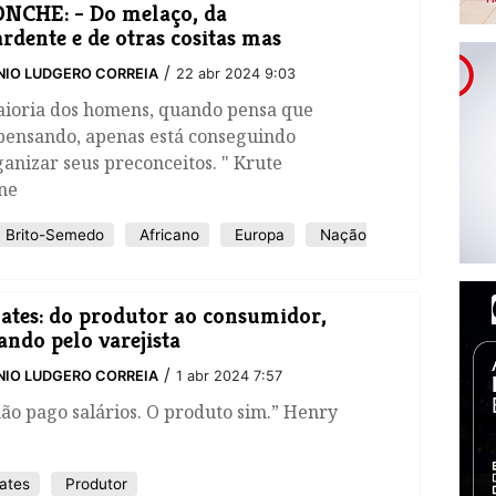
NCHE: - Do melaço, da
rdente e de otras cositas mas
/
IO LUDGERO CORREIA
22 abr 2024 9:03
aioria dos homens, quando pensa que
 pensando, apenas está conseguindo
anizar seus preconceitos. " Krute
ne
Brito-Semedo
Africano
Europa
Nação
tes: do produtor ao consumidor,
ando pelo varejista
/
IO LUDGERO CORREIA
1 abr 2024 7:57
ão pago salários. O produto sim.” Henry
ates
Produtor