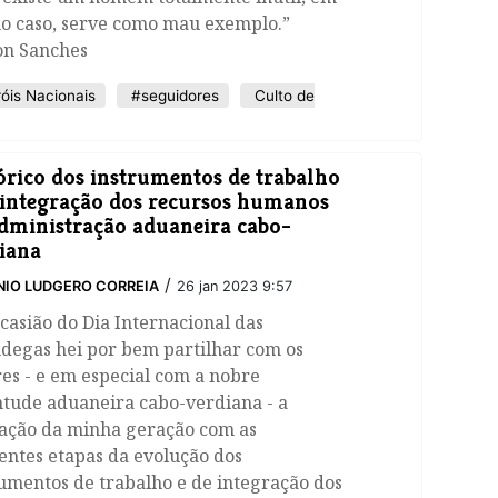
mo caso, serve como mau exemplo.”
on Sanches
óis Nacionais
#seguidores
Culto de
órico dos instrumentos de trabalho
 integração dos recursos humanos
dministração aduaneira cabo-
iana
/
IO LUDGERO CORREIA
26 jan 2023 9:57
casião do Dia Internacional das
ndegas hei por bem partilhar com os
res - e em especial com a nobre
ntude aduaneira cabo-verdiana - a
ração da minha geração com as
entes etapas da evolução dos
umentos de trabalho e de integração dos