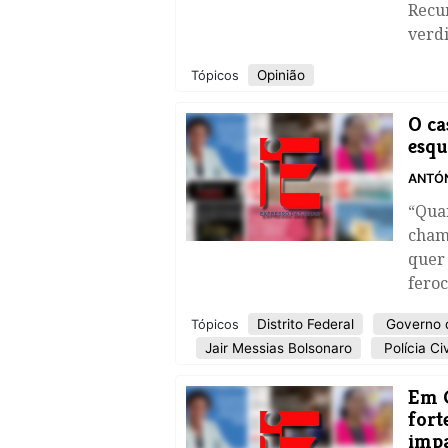
Recu
verdi
Opinião
Tópicos
O ca
esqu
ANTÓN
“Qua
cham
quer
fero
Distrito Federal
Governo 
Tópicos
Jair Messias Bolsonaro
Polícia Civ
Em C
fort
impa