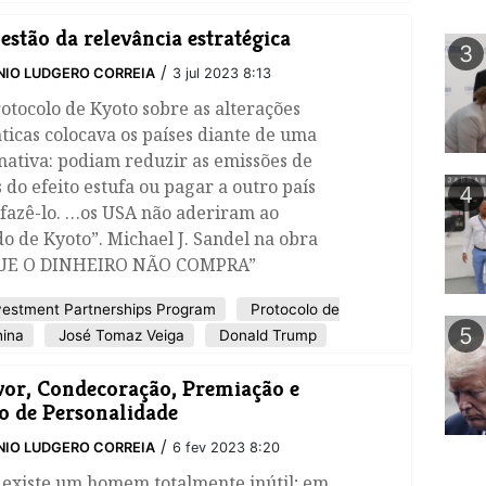
estão da relevância estratégica
3
/
IO LUDGERO CORREIA
3 jul 2023 8:13
otocolo de Kyoto sobre as alterações
ticas colocava os países diante de uma
nativa: podiam reduzir as emissões de
 do efeito estufa ou pagar a outro país
4
 fazê-lo. …os USA não aderiram ao
o de Kyoto”. Michael J. Sandel na obra
UE O DINHEIRO NÃO COMPRA”
estment Partnerships Program
Protocolo de
5
hina
José Tomaz Veiga
Donald Trump
or, Condecoração, Premiação e
o de Personalidade
/
IO LUDGERO CORREIA
6 fev 2023 8:20
 existe um homem totalmente inútil; em