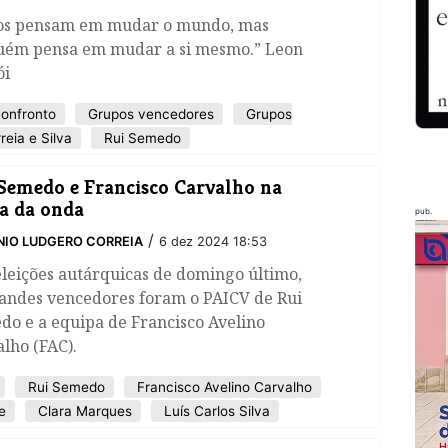
os pensam em mudar o mundo, mas
uém pensa em mudar a si mesmo.” Leon
ói
onfronto
Grupos vencedores
Grupos
reia e Silva
Rui Semedo
Semedo e Francisco Carvalho na
ta da onda
pub.
/
IO LUDGERO CORREIA
6 dez 2024 18:53
eleições autárquicas de domingo último,
randes vencedores foram o PAICV de Rui
do e a equipa de Francisco Avelino
lho (FAC).
Rui Semedo
Francisco Avelino Carvalho
e
Clara Marques
Luís Carlos Silva