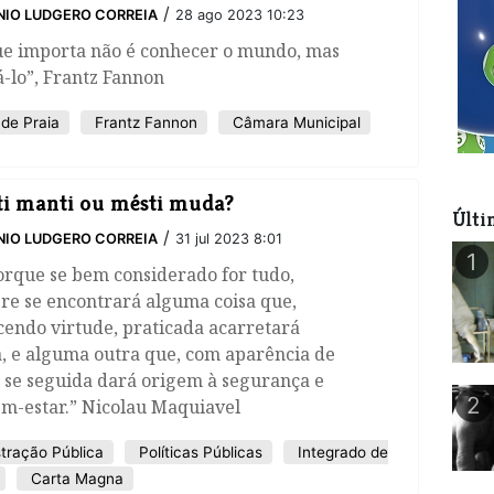
/
IO LUDGERO CORREIA
28 ago 2023 10:23
ue importa não é conhecer o mundo, mas
-lo”, Frantz Fannon
de Praia
Frantz Fannon
Câmara Municipal
i manti ou mésti muda?
Últi
/
IO LUDGERO CORREIA
31 jul 2023 8:01
1
orque se bem considerado for tudo,
re se encontrará alguma coisa que,
endo virtude, praticada acarretará
, e alguma outra que, com aparência de
, se seguida dará origem à segurança e
2
em-estar.” Nicolau Maquiavel
tração Pública
Políticas Públicas
Integrado de
Carta Magna