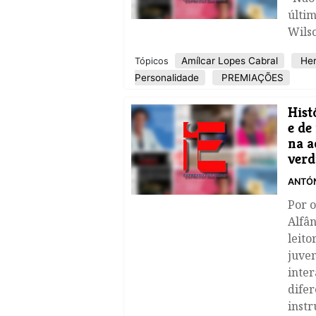
últi
Wils
Amílcar Lopes Cabral
Her
Tópicos
Personalidade
PREMIAÇÕES
Hist
e de
na a
verd
ANTÓN
Por o
Alfâ
leito
juve
inte
difer
instr