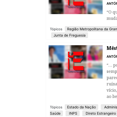
ANTÓN
“O q
mudá
Região Metropolitana da Gran
Tópicos
Junta de Freguesia
Mést
ANTÓN
“… p
semp
parec
ruína
vício
ao b
Estado da Nação
Adminis
Tópicos
Saúde
INPS
Direto Estrangeiro