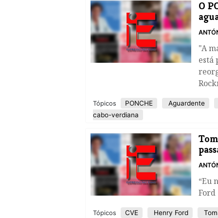
O PO
agua
ANTÓN
"A m
está
reorg
Rock
PONCHE
Aguardente
Tópicos
cabo-verdiana
Toma
pass
ANTÓN
“Eu n
Ford
CVE
Henry Ford
Tom
Tópicos