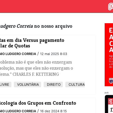
udgero Correia
no nosso arquivo
as em dia Versus pagamento
lar de Quotas
/
IO LUDGERO CORREIA
12 mai 2025 8:03
roblema não é que eles não enxergam
solução, mas que eles não enxergam o
lema.” CHARLES F. KETTERING
LIVRE
VOLUNTÁRIA
DIREITO
CULTURA
pub.
icologia dos Grupos em Confronto
/
IO LUDGERO CORREIA
16 dez 2024 8:15