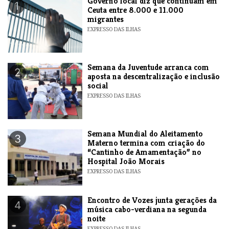
​Governo local diz que continuam em
1
Ceuta entre 8.000 e 11.000
migrantes
EXPRESSO DAS ILHAS
Semana da Juventude arranca com
2
aposta na descentralização e inclusão
social
EXPRESSO DAS ILHAS
Semana Mundial do Aleitamento
3
Materno termina com criação do
“Cantinho de Amamentação” no
Hospital João Morais
EXPRESSO DAS ILHAS
Encontro de Vozes junta gerações da
4
música cabo-verdiana na segunda
noite
EXPRESSO DAS ILHAS