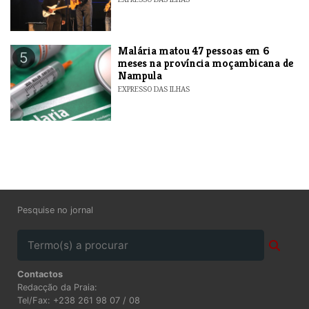
​Malária matou 47 pessoas em 6
5
meses na província moçambicana de
Nampula
EXPRESSO DAS ILHAS
Pesquise no jornal
Contactos
Redacção da Praia:
Tel/Fax: +238 261 98 07 / 08